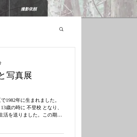
撮影依頼
分
と写真展
で1982年に生まれました。
3歳の時に 不登校 となり、
生活を送りました。この期間
と向き合う時間でしたが、そ
め直し、深い内面的な葛藤を