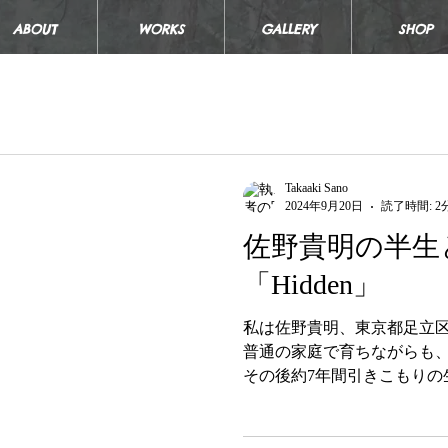
ABOUT
WORKS
GALLERY
SHOP
Takaaki Sano
2024年9月20日
読了時間: 2
佐野貴明の半生
「Hidden」
私は佐野貴明、東京都足立区
普通の家庭で育ちながらも、1
その後約7年間引きこもりの
は、精神的な苦痛や孤独感
の中で私は自分自身を見つ
抱えることに...