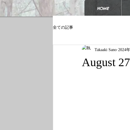
HOME
全ての記事
Takaaki Sano
2024
August 27