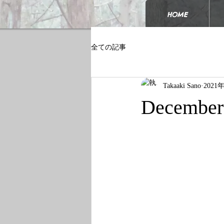
HOME
全ての記事
Takaaki Sano
2021
December