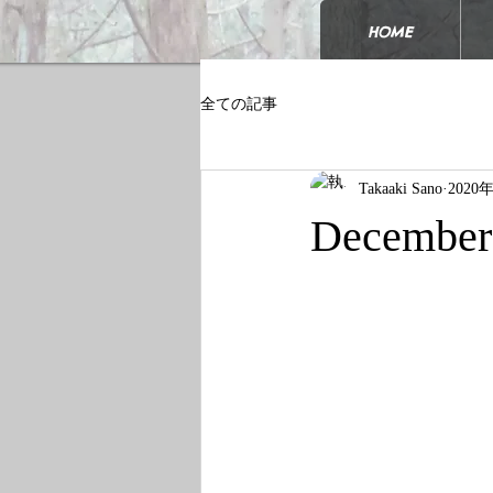
HOME
全ての記事
Takaaki Sano
2020
December