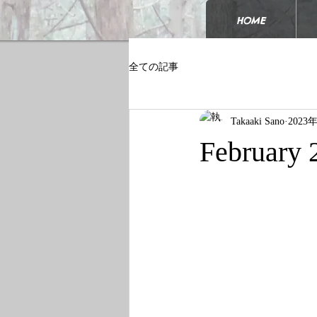
HOME
全ての記事
Takaaki Sano
2023
February 