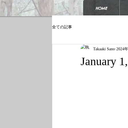
HOME
全ての記事
Takaaki Sano
2024
January 1