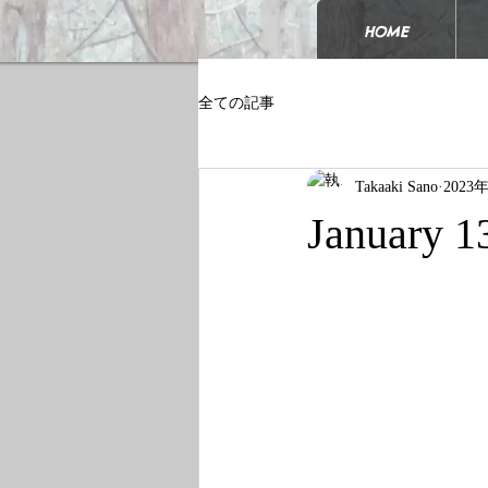
HOME
全ての記事
Takaaki Sano
2023
January 1