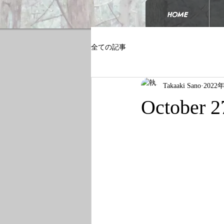
HOME
全ての記事
Takaaki Sano
2022
October 2