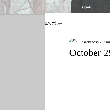
HOME
全ての記事
Takaaki Sano
2023
October 2